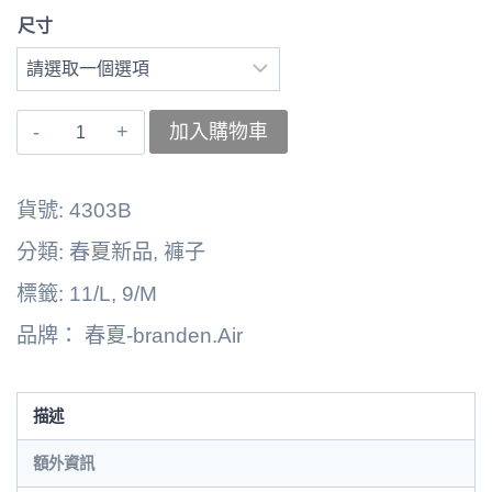
尺寸
〚branden.Air〛
加入購物車
褲
子
貨號:
4303B
262125-
分類:
春夏新品
,
褲子
4303B
標籤:
11/L
,
9/M
數
品牌：
春夏-branden.Air
量
描述
額外資訊