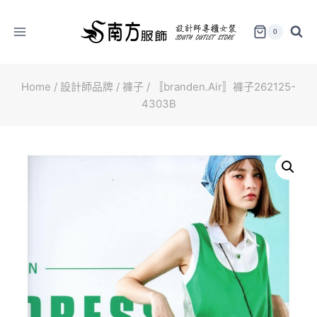
Skip
to
0
content
Home
/
設計師品牌
/
褲子
/
〚branden.Air〛褲子262125-
4303B