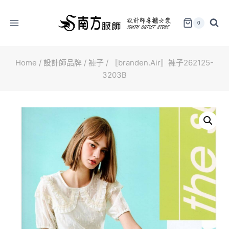
Skip
to
0
content
Home
/
設計師品牌
/
褲子
/
〚branden.Air〛褲子262125-
3203B