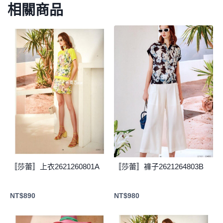
相關商品
〚莎蕾〛上衣2621260801A
〚莎蕾〛褲子2621264803B
NT$
890
NT$
980