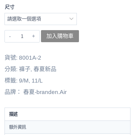
尺寸
〚branden.Air〛
加入購物車
褲
子
貨號:
8001A-2
262125-
分類:
褲子
,
春夏新品
3203B
標籤:
9/M
,
11/L
數
品牌：
春夏-branden.Air
量
描述
額外資訊