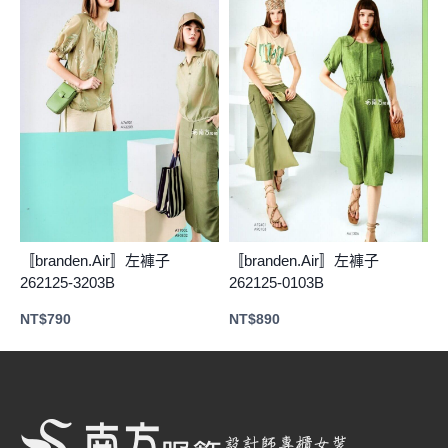
〚branden.Air〛左褲子
〚branden.Air〛左褲子
262125-3203B
262125-0103B
NT$
790
NT$
890