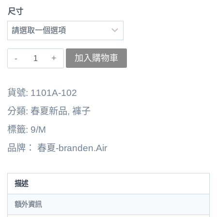
尺寸
〚branden.Air〛
加入購物車
褲
子
貨號:
1101A-102
262125-
分類:
春夏新品
,
褲子
1803B
標籤:
9/M
數
品牌：
春夏-branden.Air
量
描述
額外資訊