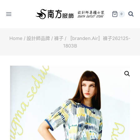
Skip
to
0
content
Home
/
設計師品牌
/
褲子
/
〚branden.Air〛褲子262125-
1803B