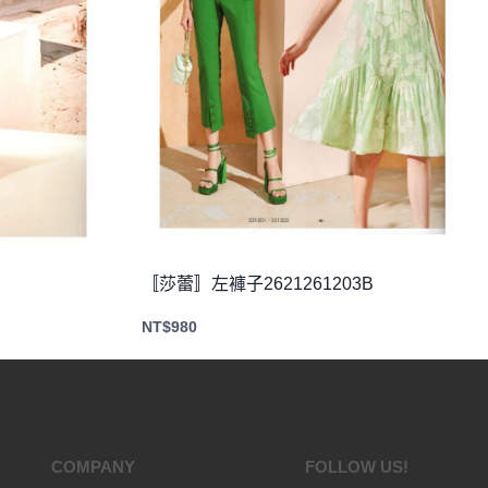
〚莎蕾〛左褲子2621261203B
NT$
980
COMPANY
FOLLOW US!