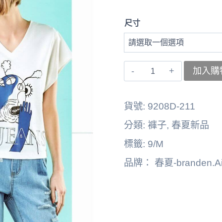
尺寸
〚branden.Air〛
加入購
褲
子
貨號:
9208D-211
262125-
分類:
褲子
,
春夏新品
1503B
標籤:
9/M
數
品牌：
春夏-branden.Ai
量