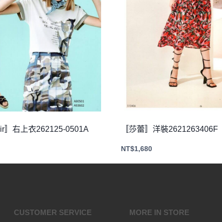
Air〛右上衣262125-0501A
〚莎蕾〛洋裝2621263406F
NT$
1,680
CUSTOMER SERVICE
MORE IN STORE