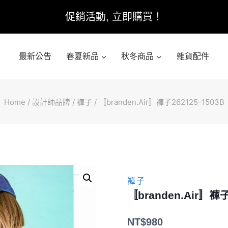
促銷活動, 立即購買！
最新公告
春夏新品
秋冬商品
雜貨配件
Home
/
設計師品牌
/
褲子
/
〚branden.Air〛褲子262125-1503B
褲子
〚branden.Air〛褲子
NT$
980