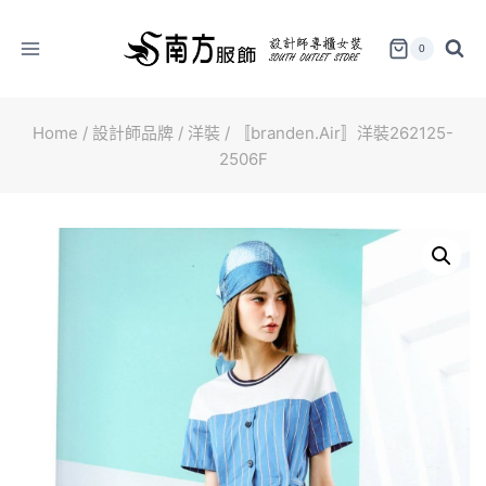
Skip
to
0
content
Home
/
設計師品牌
/
洋裝
/
〚branden.Air〛洋裝262125-
2506F