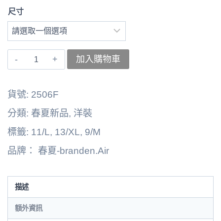
尺寸
〚branden.Air〛
加入購物車
洋
裝
貨號:
2506F
262125-
分類:
春夏新品
,
洋裝
2506F
標籤:
11/L
,
13/XL
,
9/M
數
品牌：
春夏-branden.Air
量
描述
額外資訊