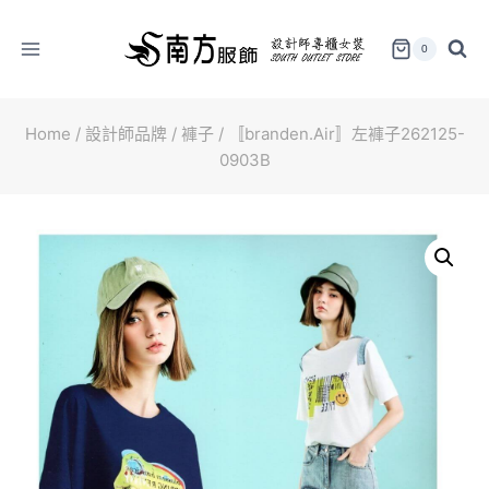
Skip
to
0
content
Home
/
設計師品牌
/
褲子
/
〚branden.Air〛左褲子262125-
0903B