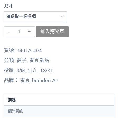
尺寸
〚branden.Air〛
加入購物車
左
褲
貨號:
3401A-404
子
分類:
褲子
,
春夏新品
262125-
標籤:
9/M
,
11/L
,
13/XL
0903B
品牌：
春夏-branden.Air
數
量
描述
額外資訊