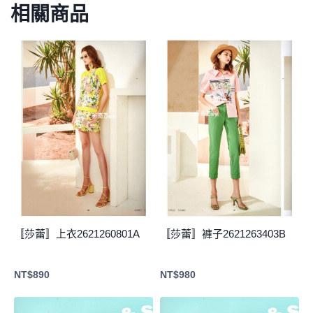
相關商品
〚莎蕾〛上衣2621260801A
〚莎蕾〛褲子2621263403B
NT$
890
NT$
980