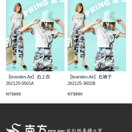
〚branden.Air〛右上衣
〚branden.Air〛右褲子
262125-0501A
262125-3602B
NT$
890
NT$
890