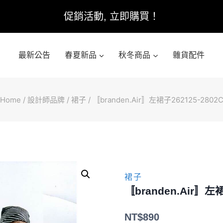
促銷活動, 立即購買！
最新公告
春夏新品
秋冬商品
雜貨配件
Home
/
設計師品牌
/
裙子
/
〚branden.Air〛左裙子262125-2802
裙子
〚branden.Air〛左裙
NT$
890