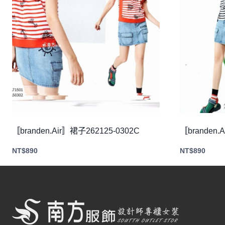
〚branden.Air〛裙子262125-0302C
〚branden.
NT$
890
NT$
890