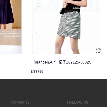
C
〚branden.Air〛裙子262125-3002C
NT$
890
COMPANY
FOLLOW US!