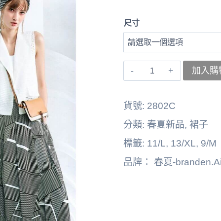
尺寸
〚branden.Air〛
加入購
左
裙
貨號:
2802C
子
分類:
春夏新品
,
裙子
262125-
標籤:
11/L
,
13/XL
,
9/M
2802C
品牌：
春夏-branden.Ai
數
量