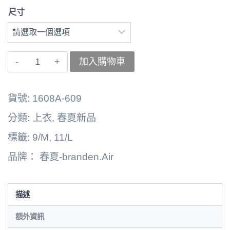
尺寸
〚branden.Air〛
加入購物車
左
上
貨號:
1608A-609
衣
分類:
上衣
,
春夏新品
262125-
標籤:
9/M
,
11/L
0301A
品牌：
春夏-branden.Air
數
量
描述
額外資訊