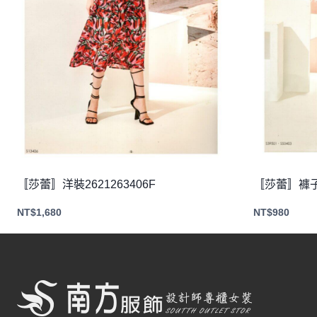
〚莎蕾〛洋裝2621263406F
〚莎蕾〛褲子2
NT$
1,680
NT$
980