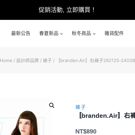
促銷活動, 立即購買！
最新公告
春夏新品
秋冬商品
雜貨配件
Home
/
設計師品牌
/
褲子
/
〚branden.Air〛右褲子262125-2403
褲子
〚branden.Air〛右褲
NT$
890