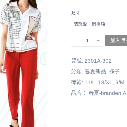
尺寸
〚branden.Air〛
加入購
右
褲
貨號:
2301A-302
子
分類:
春夏新品
,
褲子
262125-
標籤:
11/L
,
13/XL
,
9/M
2403B
品牌：
春夏-branden.Ai
數
量