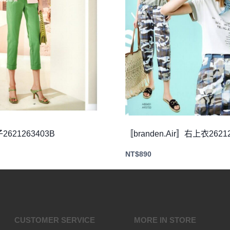
621263403B
〚branden.Air〛右上衣26212
NT$
890
CUSTOMER SERVICE
MORE IN STORE