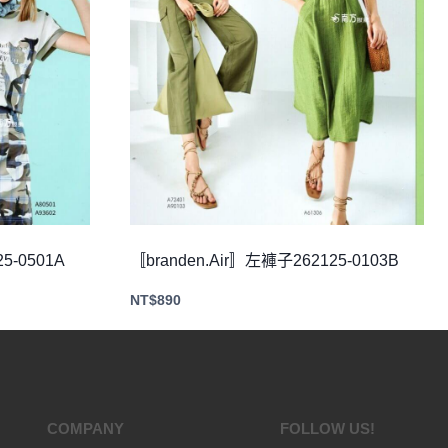
5-0501A
〚branden.Air〛左褲子262125-0103B
NT$
890
COMPANY
FOLLOW US!