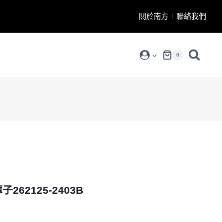
關於南方
聯絡我們
0
B
子262125-2403B