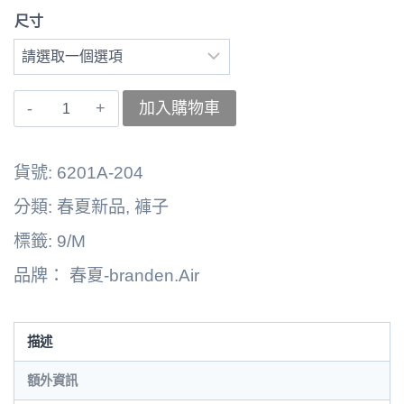
尺寸
〚branden.Air〛
加入購物車
右
褲
貨號:
6201A-204
子
分類:
春夏新品
,
褲子
262125-
標籤:
9/M
0903B
品牌：
春夏-branden.Air
數
量
描述
額外資訊