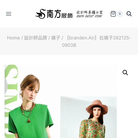
Skip
to
0
content
Home
/
設計師品牌
/
褲子
/
〚branden.Air〛右褲子262125-
0903B