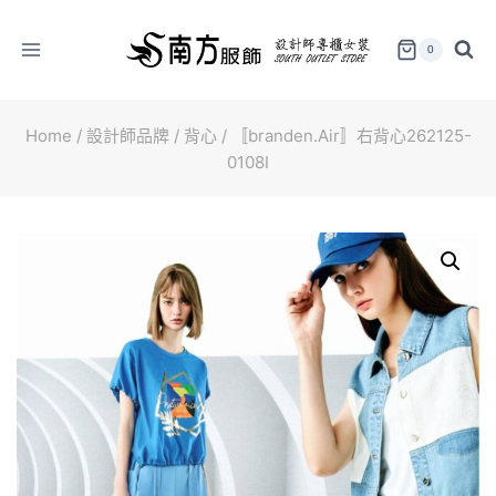
Skip
to
0
content
Home
/
設計師品牌
/
背心
/
〚branden.Air〛右背心262125-
0108I