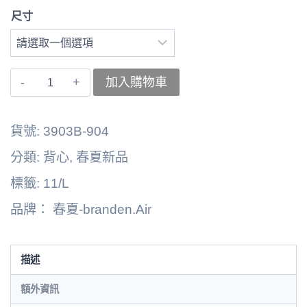
尺寸
〚branden.Air〛
加入購物車
右
背
貨號:
3903B-904
心
分類:
背心
,
春夏新品
262125-
標籤:
11/L
0108I
品牌：
春夏-branden.Air
數
量
描述
額外資訊