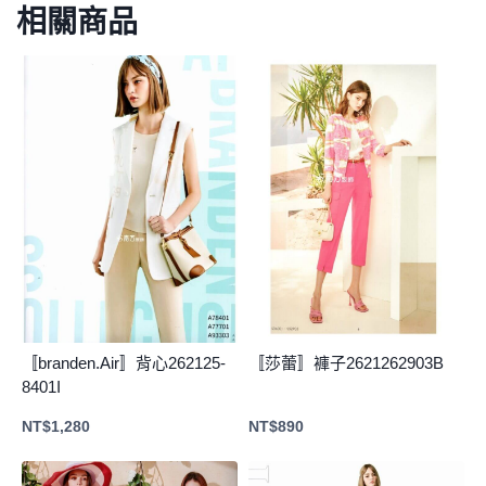
相關商品
〚branden.Air〛背心262125-
〚莎蕾〛褲子2621262903B
8401I
NT$
1,280
NT$
890