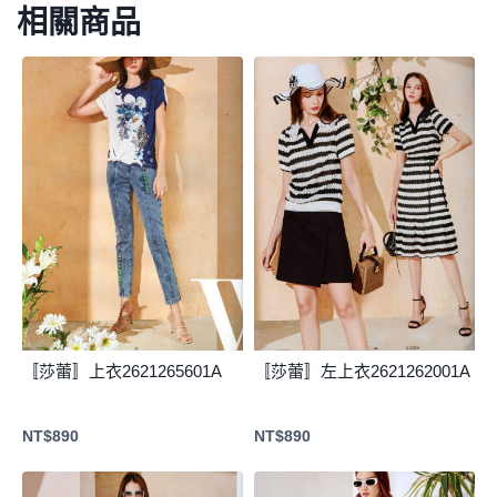
相關商品
〚莎蕾〛上衣2621265601A
〚莎蕾〛左上衣2621262001A
NT$
890
NT$
890