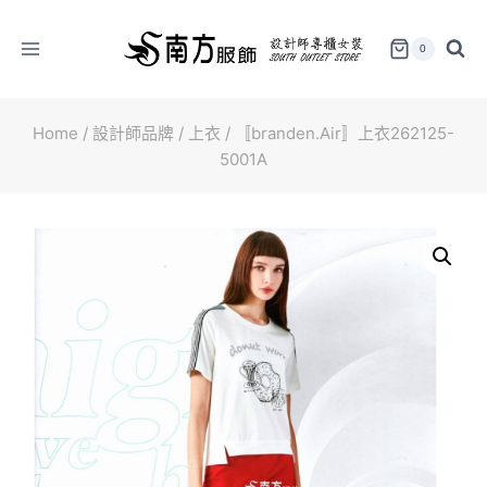
Skip
to
0
content
Home
/
設計師品牌
/
上衣
/
〚branden.Air〛上衣262125-
5001A