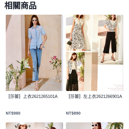
相關商品
〚莎蕾〛上衣2621265101A
〚莎蕾〛左上衣2621266901A
NT$
980
NT$
890