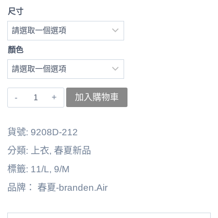
尺寸
顏色
〚branden.Air〛
加入購物車
上
衣
貨號:
9208D-212
262125-
分類:
上衣
,
春夏新品
4701A
標籤:
11/L
,
9/M
數
品牌：
春夏-branden.Air
量