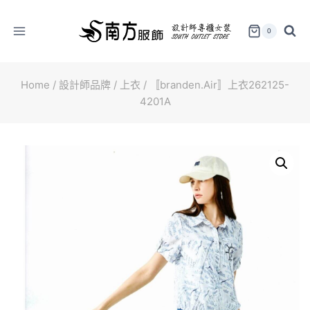
Skip
to
0
content
Home
/
設計師品牌
/
上衣
/
〚branden.Air〛上衣262125-
4201A