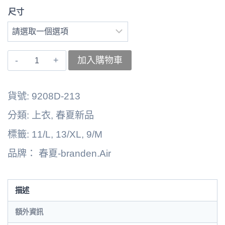
尺寸
〚branden.Air〛
加入購物車
上
衣
貨號:
9208D-213
262125-
分類:
上衣
,
春夏新品
1101A
標籤:
11/L
,
13/XL
,
9/M
數
品牌：
春夏-branden.Air
量
描述
額外資訊