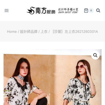
Skip
to
0
content
Home
/
設計師品牌
/
上衣
/
〚莎蕾〛左上衣2621260301A