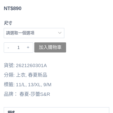
NT$
890
尺寸
〚莎
加入購物車
蕾〛
左
貨號:
2621260301A
上
分類:
上衣
,
春夏新品
衣
標籤:
11/L
,
13/XL
,
9/M
2621260301A
品牌：
春夏-莎蕾S&R
數
量
描述