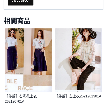
加入好友
相關商品
〚莎蕾〛右彩花上衣
〚莎蕾〛左上衣2621261301A
262120701A