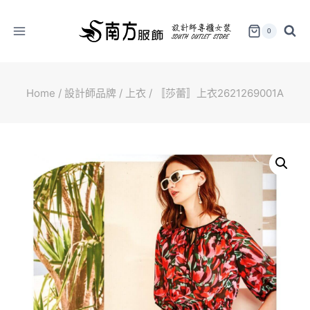
Skip
to
0
content
Home
/
設計師品牌
/
上衣
/
〚莎蕾〛上衣2621269001A