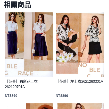
相關商品
〚莎蕾〛右彩花上衣
〚莎蕾〛左上衣2621260301A
262120701A
NT$
890
NT$
890