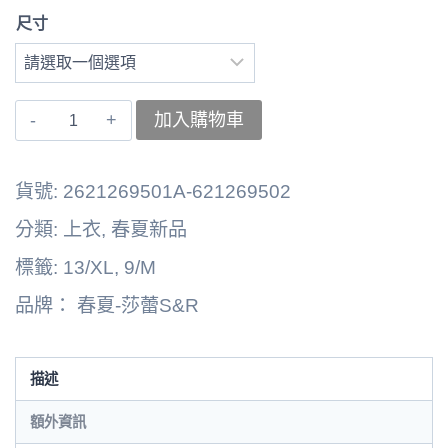
尺寸
〚莎
加入購物車
蕾〛
上
貨號:
2621269501A-621269502
衣
分類:
上衣
,
春夏新品
2621269001A
標籤:
13/XL
,
9/M
數
品牌：
春夏-莎蕾S&R
量
描述
額外資訊