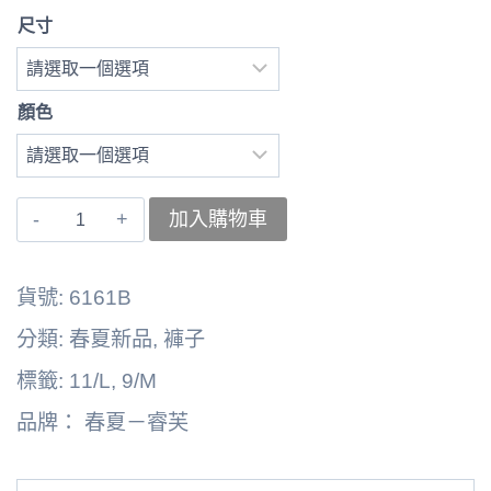
尺寸
顏色
〚睿
加入購物車
芙〛
褲
貨號:
6161B
子
分類:
春夏新品
,
褲子
6262164-
標籤:
11/L
,
9/M
6161B
品牌：
春夏－睿芙
數
量