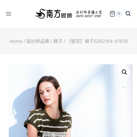
Skip
to
0
content
Home
/
設計師品牌
/
褲子
/
〚睿芙〛褲子6262164-6161B