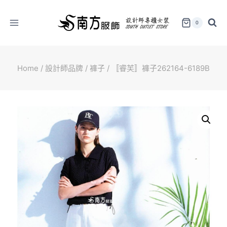
Skip
to
0
content
Home
/
設計師品牌
/
褲子
/
〚睿芙〛褲子262164-6189B