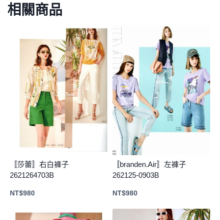
相關商品
〚莎蕾〛右白褲子
〚branden.Air〛左褲子
2621264703B
262125-0903B
NT$
980
NT$
980