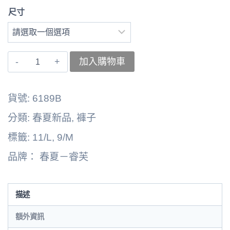
尺寸
〚睿
加入購物車
芙〛
褲
貨號:
6189B
子
分類:
春夏新品
,
褲子
262164-
標籤:
11/L
,
9/M
6189B
品牌：
春夏－睿芙
數
量
描述
額外資訊