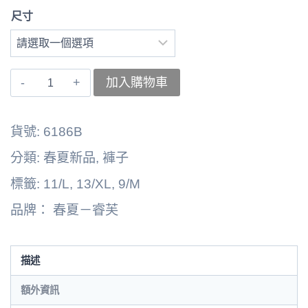
尺寸
〚睿
加入購物車
芙〛
褲
貨號:
6186B
子
分類:
春夏新品
,
褲子
262164-
標籤:
11/L
,
13/XL
,
9/M
6186B
品牌：
春夏－睿芙
數
量
描述
額外資訊