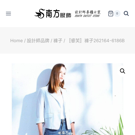
Skip
to
0
content
Home
/
設計師品牌
/
褲子
/
〚睿芙〛褲子262164-6186B