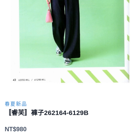
春夏新品
〚睿芙〛褲子262164-6129B
NT$
980