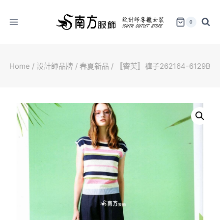
Skip
to
0
content
Home
/
設計師品牌
/
春夏新品
/
〚睿芙〛褲子262164-6129B