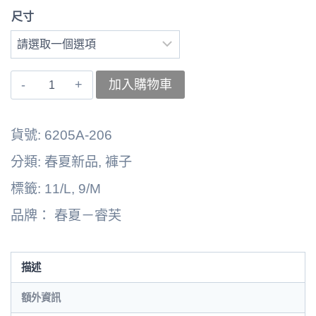
尺寸
〚睿
加入購物車
芙〛
褲
貨號:
6205A-206
子
分類:
春夏新品
,
褲子
262164-
標籤:
11/L
,
9/M
6129B
品牌：
春夏－睿芙
數
量
描述
額外資訊