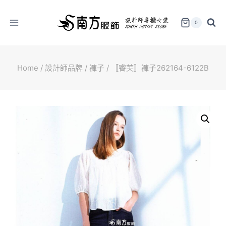
Skip
to
0
content
Home
/
設計師品牌
/
褲子
/
〚睿芙〛褲子262164-6122B