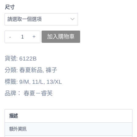
尺寸
〚睿
加入購物車
芙〛
褲
貨號:
6122B
子
分類:
春夏新品
,
褲子
262164-
標籤:
9/M
,
11/L
,
13/XL
6122B
品牌：
春夏－睿芙
數
量
描述
額外資訊