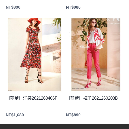
NT$
890
NT$
980
〚莎蕾〛洋裝2621263406F
〚莎蕾〛褲子2621260203B
NT$
1,680
NT$
890