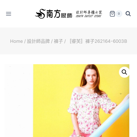
Skip
to
0
content
Home
/
設計師品牌
/
褲子
/
〚睿芙〛褲子262164-6003B