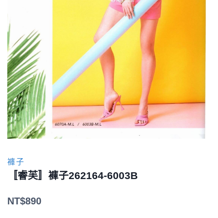
褲子
〚睿芙〛褲子262164-6003B
NT$
890