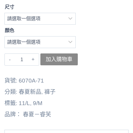
尺寸
顏色
〚睿
加入購物車
芙〛
褲
貨號:
6070A-71
子
分類:
春夏新品
,
褲子
262164-
標籤:
11/L
,
9/M
6003B
品牌：
春夏－睿芙
數
量