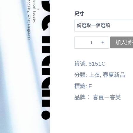
尺寸
〚睿
加入購
芙〛
裙
貨號:
6151C
子
分類:
上衣
,
春夏新品
262164-
標籤:
F
6151C
品牌：
春夏－睿芙
數
量