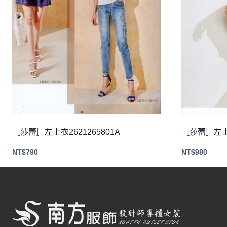
〚莎蕾〛左上衣2621265801A
〚莎蕾〛左上衣
NT$
790
NT$
980