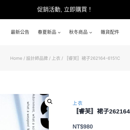
促銷活動, 立即購買！
最新公告
春夏新品
秋冬商品
雜貨配件
Home
/
設計師品牌
/
上衣
/
〚睿芙〛裙子262164-6151C
上衣
〚睿芙〛裙子262164-
NT$
980