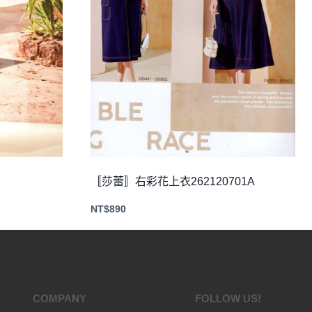
〚莎蕾〛右彩花上衣262120701A
NT$
890
COMPANY
FOLLOW US!