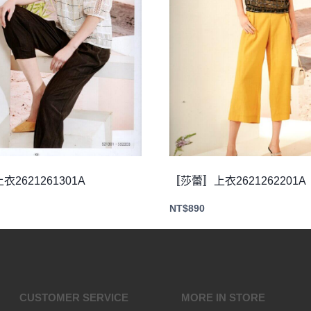
2621261301A
〚莎蕾〛上衣2621262201A
NT$
890
CUSTOMER SERVICE
MORE IN STORE