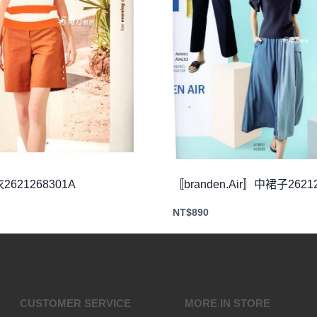
621268301A
〚branden.Air〛中裙子26212
NT$
890
CUSTOMER SERVICE
MORE IN STORE