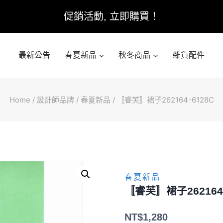
促銷活動, 立即購買！
最新公告
春夏新品
秋冬商品
雜貨配件
Home
/
設計師品牌
/
春夏新品
/
〚睿芙〛裙子262164-6128C
春夏新品
〚睿芙〛裙子262164-
NT$
1,280