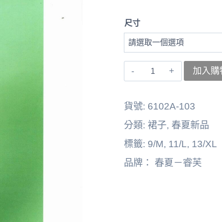
尺寸
〚睿
加入購
芙〛
裙
貨號:
6102A-103
子
分類:
裙子
,
春夏新品
262164-
標籤:
9/M
,
11/L
,
13/XL
6128C
品牌：
春夏－睿芙
數
量