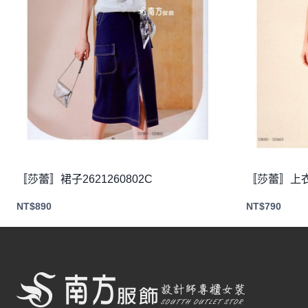
〚莎蕾〛裙子2621260802C
〚莎蕾〛上衣2
NT$
890
NT$
790