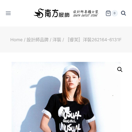
Skip
to
0
content
Home
/
設計師品牌
/
洋裝
/
〚睿芙〛洋裝262164-6131F