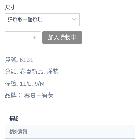
尺寸
〚睿
加入購物車
芙〛
洋
貨號:
6131
裝
分類:
春夏新品
,
洋裝
262164-
標籤:
11/L
,
9/M
6131F
品牌：
春夏－睿芙
數
量
描述
額外資訊