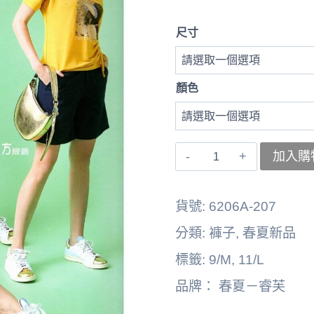
尺寸
顏色
〚睿
加入購
芙〛
左
貨號:
6206A-207
褲
分類:
褲子
,
春夏新品
子
標籤:
9/M
,
11/L
6262164-
品牌：
春夏－睿芙
6162B
數