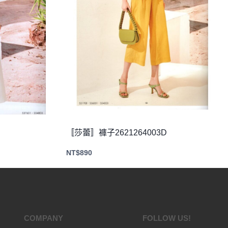
〚莎蕾〛褲子2621264003D
NT$
890
COMPANY
FOLLOW US!