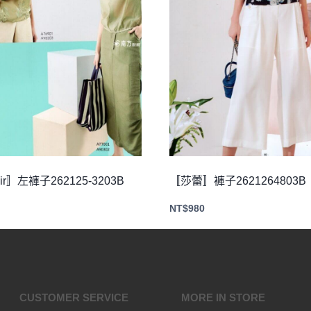
Air〛左褲子262125-3203B
〚莎蕾〛褲子2621264803B
NT$
980
CUSTOMER SERVICE
MORE IN STORE