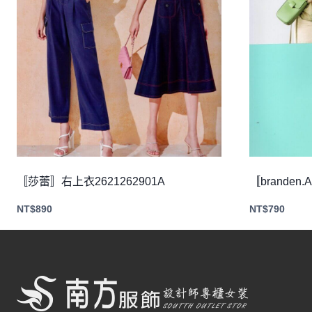
〚莎蕾〛右上衣2621262901A
〚branden.
NT$
890
NT$
790