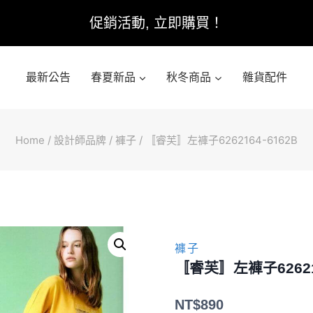
促銷活動, 立即購買！
最新公告
春夏新品
秋冬商品
雜貨配件
Home
/
設計師品牌
/
褲子
/
〚睿芙〛左褲子6262164-6162B
褲子
〚睿芙〛左褲子626216
NT$
890