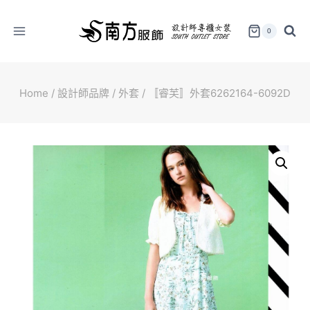
Skip
to
0
content
Home
/
設計師品牌
/
外套
/
〚睿芙〛外套6262164-6092D