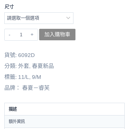
尺寸
〚睿
加入購物車
芙〛
外
貨號:
6092D
套
分類:
外套
,
春夏新品
6262164-
標籤:
11/L
,
9/M
6092D
品牌：
春夏－睿芙
數
量
描述
額外資訊