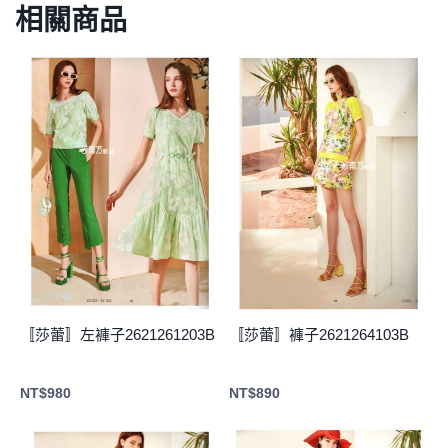
相關商品
〚莎蕾〛左褲子2621261203B
〚莎蕾〛褲子2621264103B
NT$
980
NT$
890