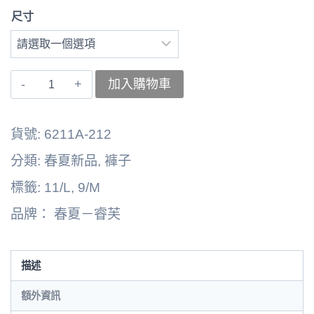
尺寸
〚睿
加入購物車
芙〛
右
貨號:
6211A-212
褲
分類:
春夏新品
,
褲子
子
標籤:
11/L
,
9/M
6262164-
品牌：
春夏－睿芙
6178B
數
量
描述
額外資訊