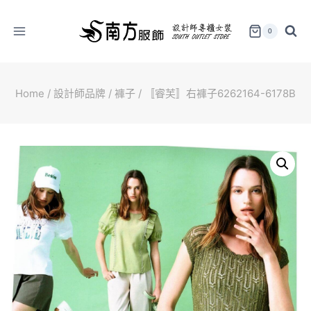
Skip
to
0
content
Home
/
設計師品牌
/
褲子
/
〚睿芙〛右褲子6262164-6178B