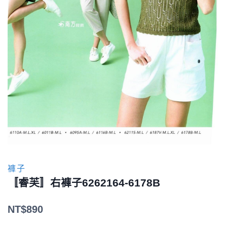
褲子
〚睿芙〛右褲子6262164-6178B
NT$
890