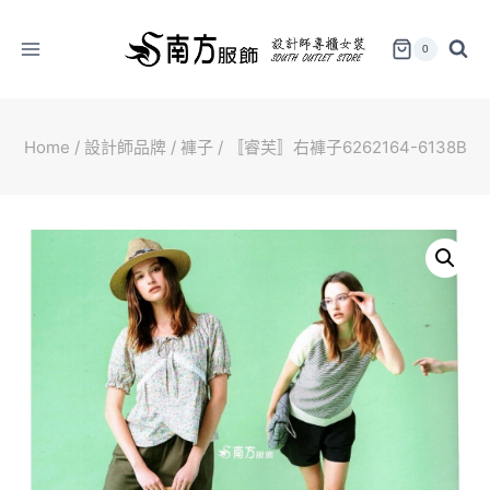
Skip
to
0
content
Home
/
設計師品牌
/
褲子
/
〚睿芙〛右褲子6262164-6138B