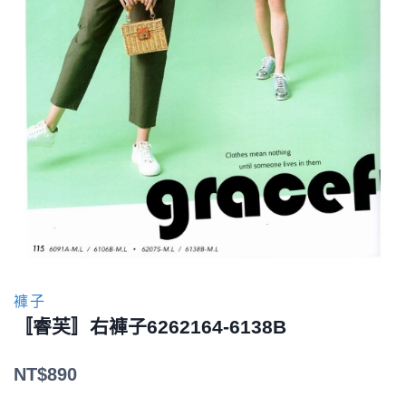
褲子
〚睿芙〛右褲子6262164-6138B
NT$
890