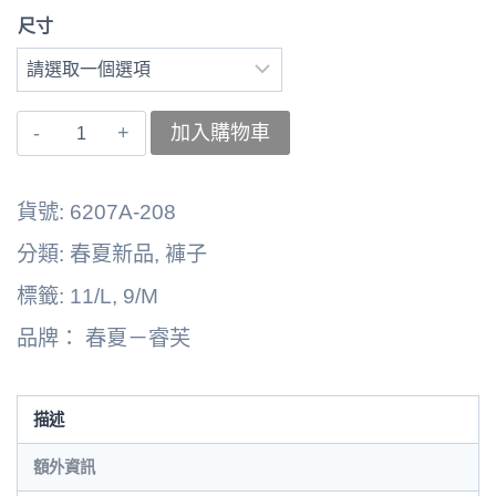
尺寸
〚睿
加入購物車
芙〛
右
貨號:
6207A-208
褲
分類:
春夏新品
,
褲子
子
標籤:
11/L
,
9/M
6262164-
品牌：
春夏－睿芙
6138B
數
量
描述
額外資訊