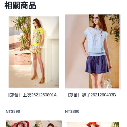
相關商品
〚莎蕾〛上衣2621260801A
〚莎蕾〛褲子2621260403B
NT$
890
NT$
890