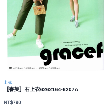
上衣
〚睿芙〛右上衣6262164-6207A
NT$
790