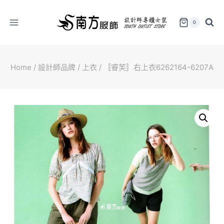
Skip
to
0
content
Home
/
設計師品牌
/
上衣
/
〚睿芙〛右上衣6262164-6207A