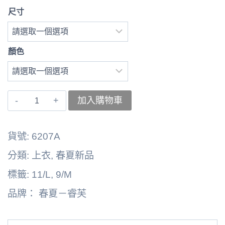
尺寸
顏色
〚睿
加入購物車
芙〛
右
貨號:
6207A
上
分類:
上衣
,
春夏新品
衣
標籤:
11/L
,
9/M
6262164-
品牌：
春夏－睿芙
6207A
數