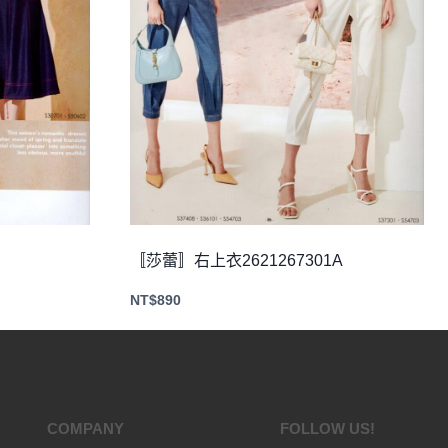
〚莎蕾〛右上衣2621267301A
NT$
890
COMPANY
FOLLOW US!