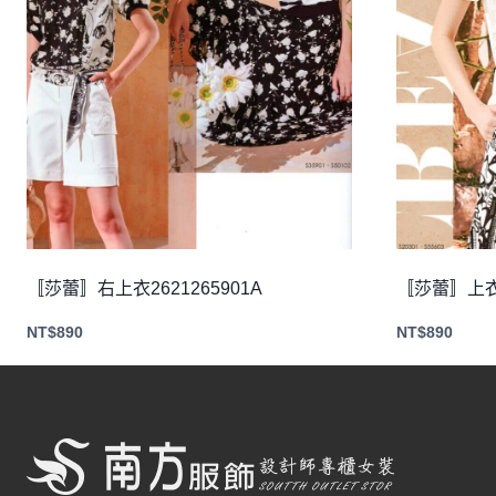
〚莎蕾〛右上衣2621265901A
〚莎蕾〛上衣2
NT$
890
NT$
890