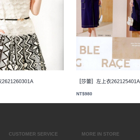
621260301A
〚莎蕾〛左上衣262125401A
NT$
980
CUSTOMER SERVICE
MORE IN STORE