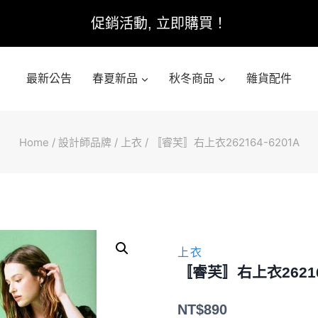
促銷活動, 立即購買！
最新公告
春夏新品
秋冬商品
雜貨配件
Home
/
設計師品牌
/
上衣
/
〚睿芙〛右上衣262164-6201A
上衣
〚睿芙〛右上衣262164
NT$
890