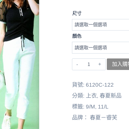
尺寸
顏色
〚睿
加入購
芙〛
右
貨號:
6120C-122
上
分類:
上衣
,
春夏新品
衣
標籤:
9/M
,
11/L
262164-
品牌：
春夏－睿芙
6201A
數