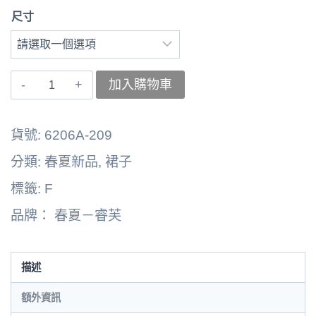
尺寸
〚睿
加入購物車
芙〛
中
貨號:
6206A-209
裙
分類:
春夏新品
,
裙子
子
標籤:
F
6262164-
品牌：
春夏－睿芙
6032C
數
量
描述
額外資訊