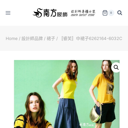
Skip
to
0
content
Home
/
設計師品牌
/
裙子
/
〚睿芙〛中裙子6262164-6032C