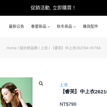
促銷活動, 立即購買！
最新公告
春夏新品
秋冬商品
雜貨配件
Home
/
設計師品牌
/
上衣
/
〚睿芙〛中上衣262164-6176A
上衣
〚睿芙〛中上衣262164
NT$
790