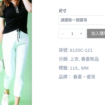
尺寸
〚睿
加入購
芙〛
中
貨號:
6120C-121
上
分類:
上衣
,
春夏新品
衣
標籤:
11/L
,
9/M
262164-
品牌：
春夏－睿芙
6176A
數
量