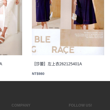
A
〚莎蕾〛左上衣262125401A
NT$
980
COMPANY
FOLLOW US!