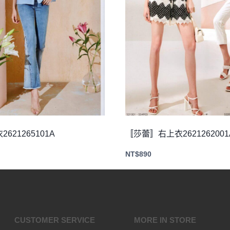
621265101A
〚莎蕾〛右上衣2621262001
NT$
890
CUSTOMER SERVICE
MORE IN STORE