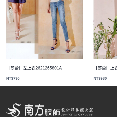
〚莎蕾〛左上衣2621265801A
〚莎蕾〛上衣2
NT$
790
NT$
980