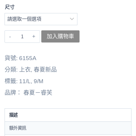
尺寸
〚睿
加入購物車
芙〛
上
貨號:
6155A
衣
分類:
上衣
,
春夏新品
6262164-
標籤:
11/L
,
9/M
6155A
品牌：
春夏－睿芙
數
量
描述
額外資訊