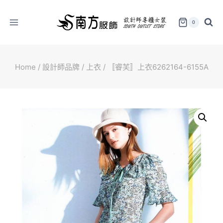
Skip
to
0
content
Home
/
設計師品牌
/
上衣
/
〚睿芙〛上衣6262164-6155A