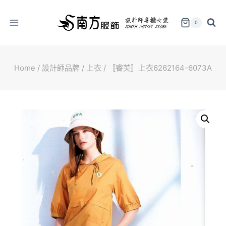
Skip
to
0
content
Home
/
設計師品牌
/
上衣
/
〚睿芙〛上衣6262164-6073A