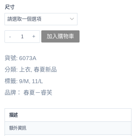
尺寸
〚睿
加入購物車
芙〛
上
貨號:
6073A
衣
分類:
上衣
,
春夏新品
6262164-
標籤:
9/M
,
11/L
6073A
品牌：
春夏－睿芙
數
量
描述
額外資訊