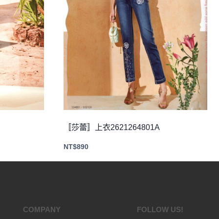
〚莎蕾〛上衣2621264801A
NT$
890
COMPANY
FOLLOW US!