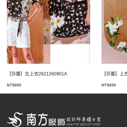
〚莎蕾〛左上衣2621260901A
〚莎蕾〛上衣2
NT$
890
NT$
890