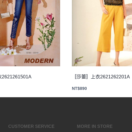
621261501A
〚莎蕾〛上衣2621262201A
NT$
890
CUSTOMER SERVICE
MORE IN STORE