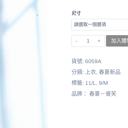
尺寸
〚睿
加入購
芙〛
上
貨號:
6059A
衣
分類:
上衣
,
春夏新品
6262164-
標籤:
11/L
,
9/M
6059A
品牌：
春夏－睿芙
數
量