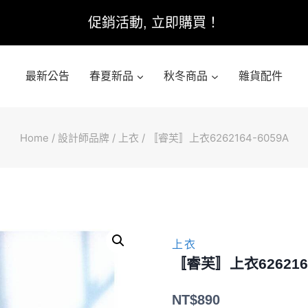
促銷活動, 立即購買！
最新公告
春夏新品
秋冬商品
雜貨配件
Home
/
設計師品牌
/
上衣
/
〚睿芙〛上衣6262164-6059A
上衣
〚睿芙〛上衣6262164
NT$
890