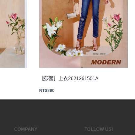
〚莎蕾〛上衣2621261501A
NT$
890
COMPANY
FOLLOW US!