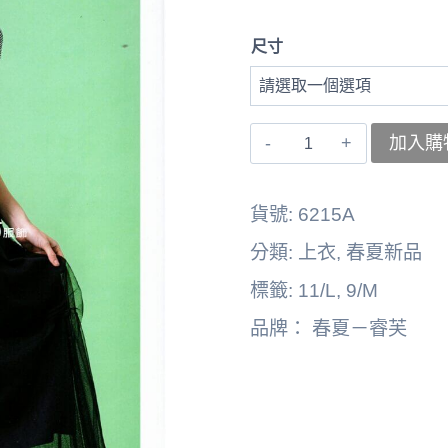
尺寸
〚睿
加入購
芙〛
上
貨號:
6215A
衣
分類:
上衣
,
春夏新品
262164-
標籤:
11/L
,
9/M
6215A
品牌：
春夏－睿芙
數
量