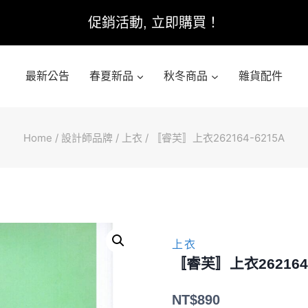
促銷活動, 立即購買！
最新公告
春夏新品
秋冬商品
雜貨配件
Home
/
設計師品牌
/
上衣
/
〚睿芙〛上衣262164-6215A
上衣
〚睿芙〛上衣262164-
NT$
890