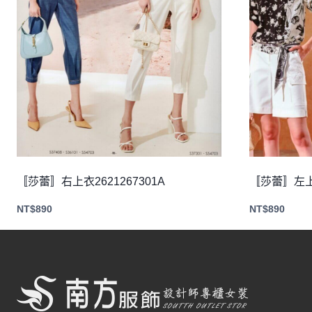
〚莎蕾〛右上衣2621267301A
〚莎蕾〛左上衣
NT$
890
NT$
890