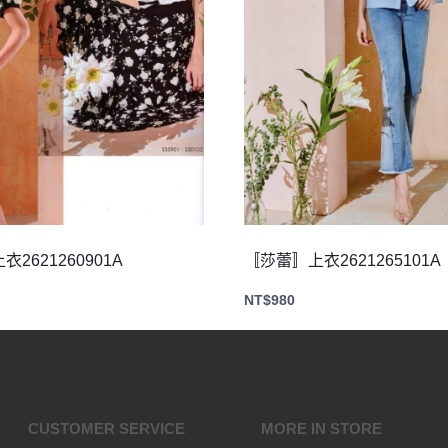
2621260901A
〚莎蕾〛上衣2621265101A
NT$
980
CUSTOMER SERVICE
MORE IN STORE