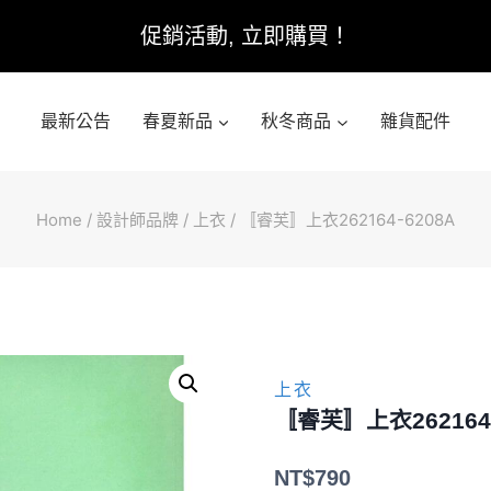
促銷活動, 立即購買！
最新公告
春夏新品
秋冬商品
雜貨配件
Home
/
設計師品牌
/
上衣
/
〚睿芙〛上衣262164-6208A
上衣
〚睿芙〛上衣262164-
NT$
790