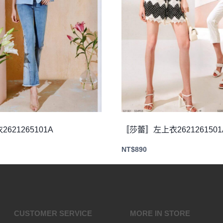
621265101A
〚莎蕾〛左上衣2621261501
NT$
890
CUSTOMER SERVICE
MORE IN STORE