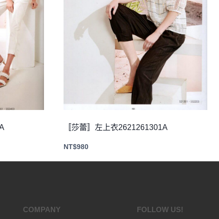
A
〚莎蕾〛左上衣2621261301A
NT$
980
COMPANY
FOLLOW US!