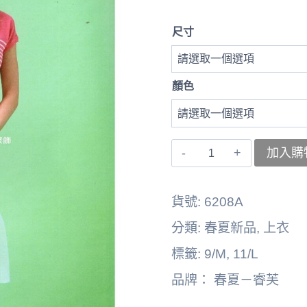
尺寸
顏色
〚睿
加入購
芙〛
上
貨號:
6208A
衣
分類:
春夏新品
,
上衣
262164-
標籤:
9/M
,
11/L
6208A
品牌：
春夏－睿芙
數
量