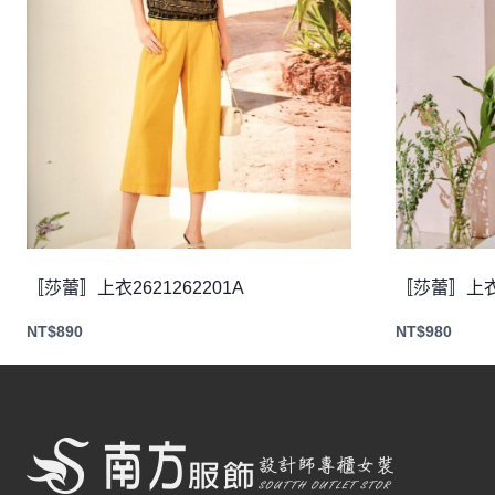
〚莎蕾〛上衣2621262201A
〚莎蕾〛上衣2
NT$
890
NT$
980