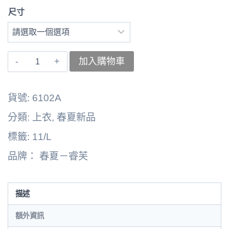
尺寸
〚睿
加入購物車
芙〛
上
貨號:
6102A
衣
分類:
上衣
,
春夏新品
262164-
標籤:
11/L
6102A
品牌：
春夏－睿芙
數
量
描述
額外資訊