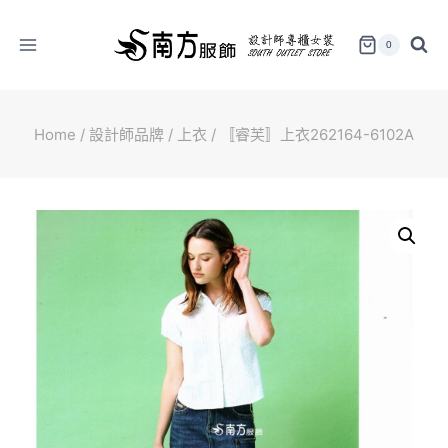
Skip
to
0
content
Home
/
設計師品牌
/
上衣
/
〚睿芙〛上衣262164-6102A