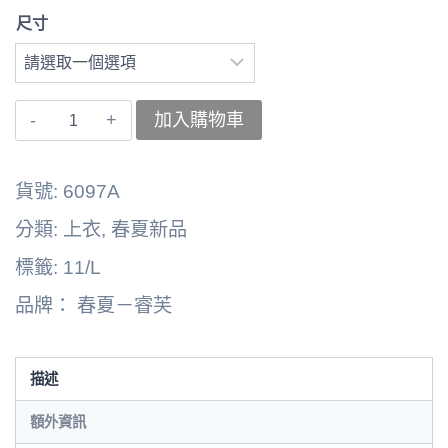
尺寸
〚睿
加入購物車
芙〛
上
貨號:
6097A
衣
分類:
上衣
,
春夏新品
262164-
標籤:
11/L
6097A
品牌：
春夏－睿芙
數
量
描述
額外資訊