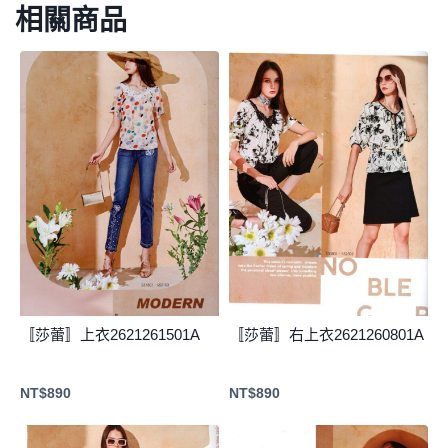
相關商品
〚莎蕾〛上衣2621261501A
〚莎蕾〛右上衣2621260801A
NT$
890
NT$
890