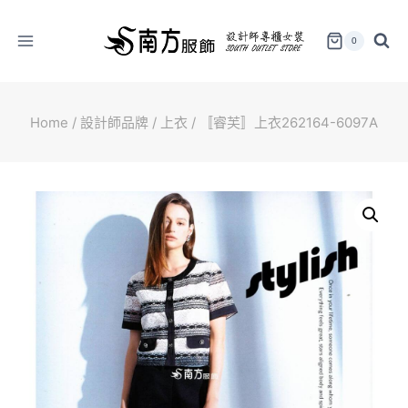
Skip
to
0
content
Home
/
設計師品牌
/
上衣
/
〚睿芙〛上衣262164-6097A