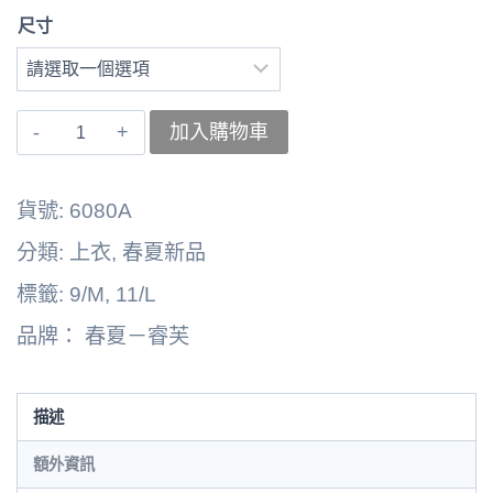
尺寸
〚睿
加入購物車
芙〛
上
貨號:
6080A
衣
分類:
上衣
,
春夏新品
262164-
標籤:
9/M
,
11/L
6080A
品牌：
春夏－睿芙
數
量
描述
額外資訊