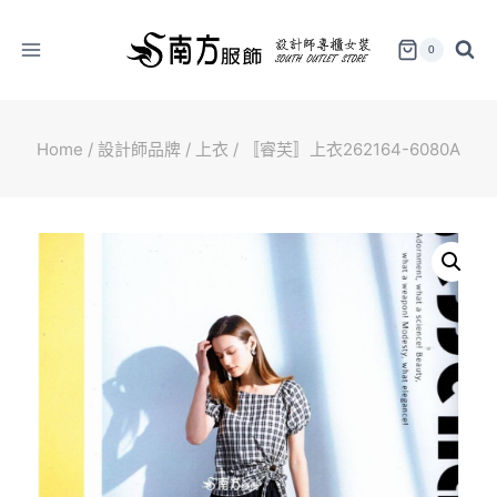
Skip
to
0
content
Home
/
設計師品牌
/
上衣
/
〚睿芙〛上衣262164-6080A