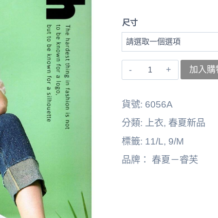
尺寸
〚睿
加入購
芙〛
上
貨號:
6056A
衣
分類:
上衣
,
春夏新品
262164-
標籤:
11/L
,
9/M
6056A
品牌：
春夏－睿芙
數
量