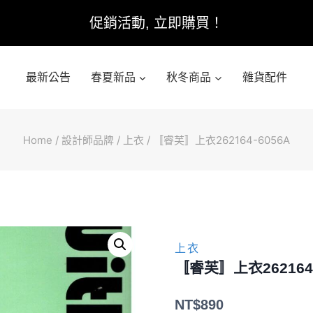
促銷活動, 立即購買！
最新公告
春夏新品
秋冬商品
雜貨配件
Home
/
設計師品牌
/
上衣
/
〚睿芙〛上衣262164-6056A
上衣
〚睿芙〛上衣262164-
NT$
890