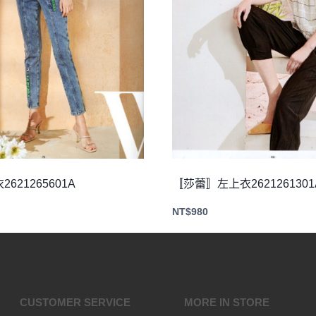
621265601A
〚莎蕾〛左上衣2621261301
NT$
980
CUSTOMER SERVICE
MORE IN STORE