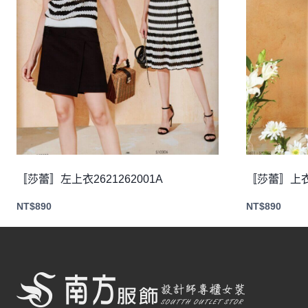
〚莎蕾〛左上衣2621262001A
〚莎蕾〛上衣2
NT$
890
NT$
890