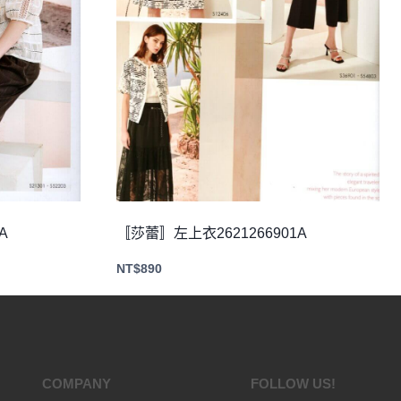
A
〚莎蕾〛左上衣2621266901A
NT$
890
COMPANY
FOLLOW US!