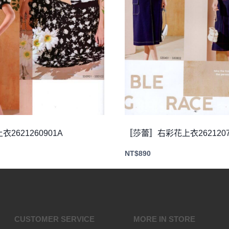
2621260901A
〚莎蕾〛右彩花上衣2621207
NT$
890
CUSTOMER SERVICE
MORE IN STORE