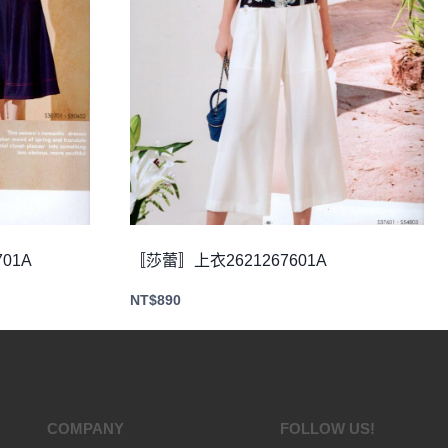
01A
〚莎蕾〛上衣2621267601A
NT$
890
COMPANY
FOLLOW US!