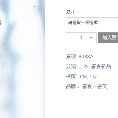
尺寸
〚睿
加入購
芙〛
上
貨號:
6038A
衣
分類:
上衣
,
春夏新品
262164-
標籤:
9/M
,
11/L
6038A
品牌：
春夏－睿芙
數
量