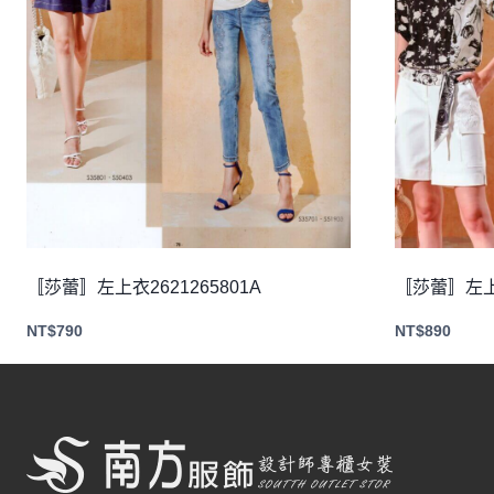
〚莎蕾〛左上衣2621265801A
〚莎蕾〛左上衣
NT$
790
NT$
890