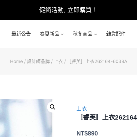
促銷活動, 立即購買！
最新公告
春夏新品
秋冬商品
雜貨配件
Home
/
設計師品牌
/
上衣
/
〚睿芙〛上衣262164-6038A
上衣
〚睿芙〛上衣262164-
NT$
890