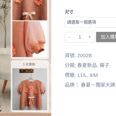
尺寸
〚獨
加入購
家
大
貨號:
2002B
牌〛
分類:
春夏新品
,
褲子
褲
標籤:
11/L
,
9/M
子
品牌：
春夏－獨家大牌
272105-
2002B
數
量