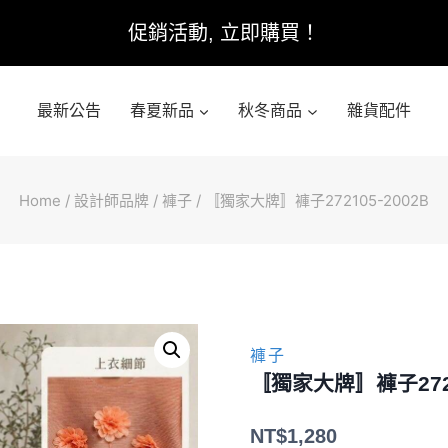
促銷活動, 立即購買！
最新公告
春夏新品
秋冬商品
雜貨配件
Home
/
設計師品牌
/
褲子
/
〚獨家大牌〛褲子272105-2002B
褲子
〚獨家大牌〛褲子2721
NT$
1,280