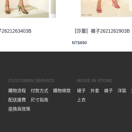
621263403B
〚莎蕾〛褲子2621262903B
NT$
890
CUSTOMER SERVICE
MORE IN STORE
購物流程
付款方式
購物條款
裙子
外套
褲子
洋裝
配送運費
尺寸指南
上衣
退換貨政策