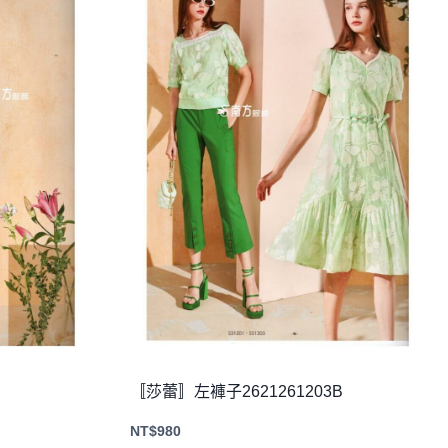
〚莎蕾〛左褲子2621261203B
NT$
980