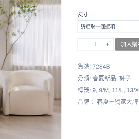
尺寸
〚獨
加入購
家
大
貨號:
7284B
牌〛
分類:
春夏新品
,
褲子
褲
標籤:
9
,
9/M
,
11/L
,
13/
子
品牌：
春夏－獨家大牌
262134-
7284B
數
量