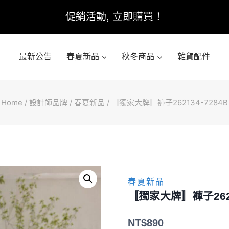
促銷活動, 立即購買！
最新公告
春夏新品
秋冬商品
雜貨配件
Home
/
設計師品牌
/
春夏新品
/
〚獨家大牌〛褲子262134-7284B
春夏新品
〚獨家大牌〛褲子2621
NT$
890