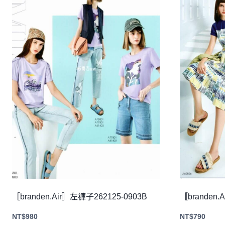
〚branden.Air〛左褲子262125-0903B
〚branden.
NT$
980
NT$
790