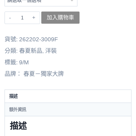
〚獨
加入購物車
家
大
貨號:
262202-3009F
牌〛
分類:
春夏新品
,
洋裝
洋
標籤:
9/M
裝
品牌：
春夏－獨家大牌
262202-
3009F
數
描述
量
額外資訊
描述