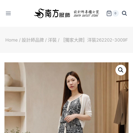
Skip
to
0
content
Home
/
設計師品牌
/
洋裝
/
〚獨家大牌〛洋裝262202-3009F