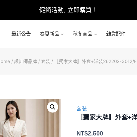
促銷活動, 立即購買！
最新公告
春夏新品
秋冬商品
雜貨配件
Home
/
設計師品牌
/
套裝
/
〚獨家大牌〛外套+洋裝262202-3012/F
套裝
〚獨家大牌〛外套+洋裝2
NT$
2,500