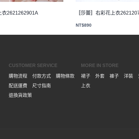
2621262901A
〚莎蕾〛右彩花上衣2621207
NT$
890
CUSTOMER SERVICE
MORE IN STORE
購物流程
付款方式
購物條款
裙子
外套
褲子
洋裝
配送運費
尺寸指南
上衣
退換貨政策