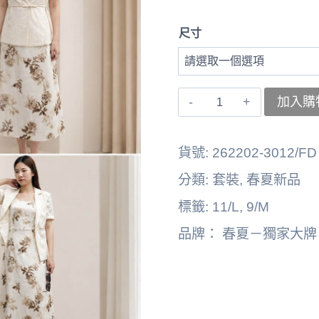
尺寸
〚獨
加入購
家
大
貨號:
262202-3012/FD
牌〛
分類:
套裝
,
春夏新品
外
標籤:
11/L
,
9/M
套
品牌：
春夏－獨家大牌
+洋
裝
262202-
3012/FD