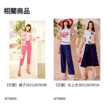
相關商品
〚莎蕾〛褲子2621262903B
〚莎蕾〛右上衣2621262901A
NT$
890
NT$
890