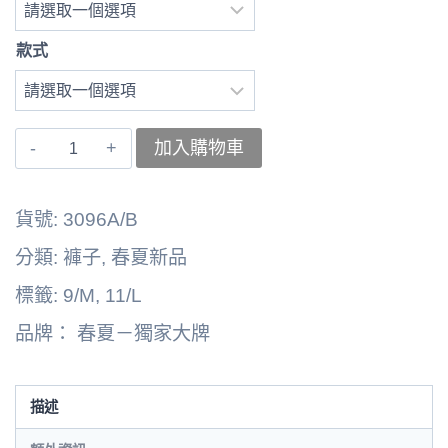
款式
〚獨
加入購物車
家
大
貨號:
3096A/B
牌〛
分類:
褲子
,
春夏新品
上
標籤:
9/M
,
11/L
衣
品牌：
春夏－獨家大牌
262202-
3096A
數
描述
量