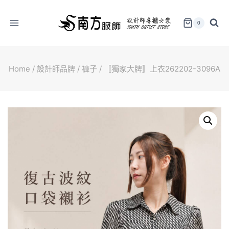
Skip
to
0
content
Home
/
設計師品牌
/
褲子
/
〚獨家大牌〛上衣262202-3096A